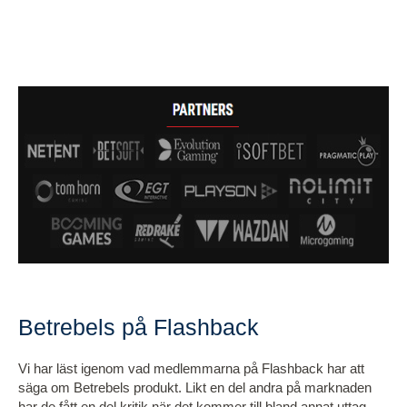
Betrebels på Flashback
Vi har läst igenom vad medlemmarna på Flashback har att
säga om Betrebels produkt. Likt en del andra på marknaden