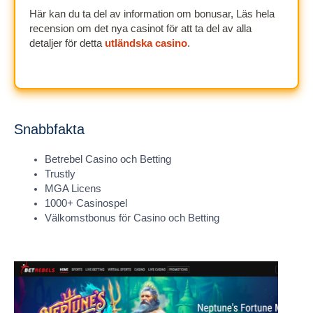
Här kan du ta del av information om bonusar, Läs hela
recension om det nya casinot för att ta del av alla
detaljer för detta
utländska casino
.
Snabbfakta
Betrebel Casino och Betting
Trustly
MGA Licens
1000+ Casinospel
Välkomstbonus för Casino och Betting