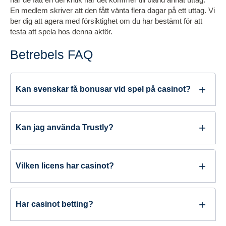
har de fått en del kritik när det kommer till bland annat uttag.
En medlem skriver att den fått vänta flera dagar på ett uttag. Vi
ber dig att agera med försiktighet om du har bestämt för att
testa att spela hos denna aktör.
Betrebels FAQ
Kan svenskar få bonusar vid spel på casinot?
Kan jag använda Trustly?
Vilken licens har casinot?
Har casinot betting?