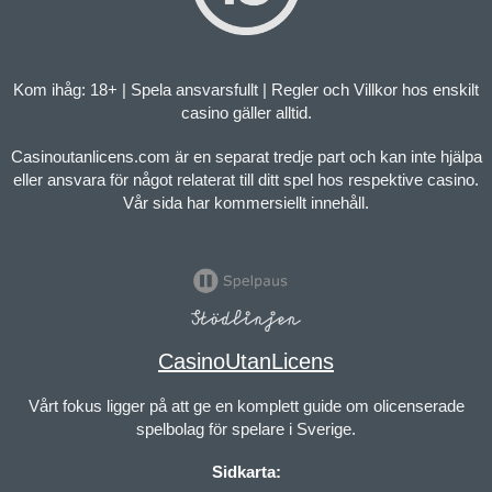
Kom ihåg: 18+ | Spela ansvarsfullt | Regler och Villkor hos enskilt
casino gäller alltid.
Casinoutanlicens.com är en separat tredje part och kan inte hjälpa
eller ansvara för något relaterat till ditt spel hos respektive casino.
Vår sida har kommersiellt innehåll.
CasinoUtanLicens
Vårt fokus ligger på att ge en komplett guide om olicenserade
spelbolag för spelare i Sverige.
Sidkarta: