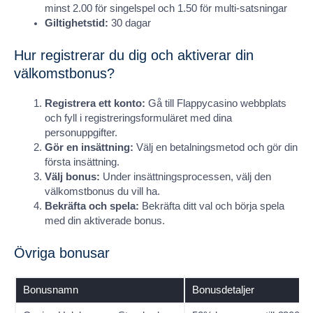
minst 2.00 för singelspel och 1.50 för multi-satsningar
Giltighetstid:
30 dagar
Hur registrerar du dig och aktiverar din
välkomstbonus?
Registrera ett konto:
Gå till Flappycasino webbplats
och fyll i registreringsformuläret med dina
personuppgifter.
Gör en insättning:
Välj en betalningsmetod och gör din
första insättning.
Välj bonus:
Under insättningsprocessen, välj den
välkomstbonus du vill ha.
Bekräfta och spela:
Bekräfta ditt val och börja spela
med din aktiverade bonus.
Övriga bonusar
Bonusnamn
Bonusdetaljer