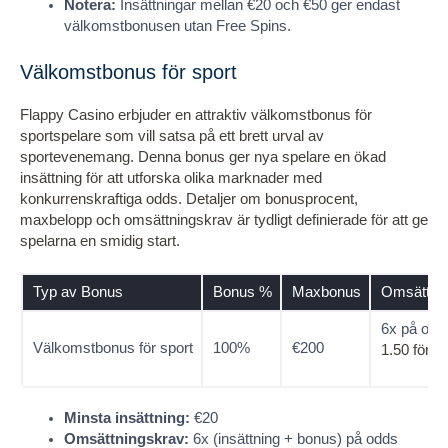
Notera:
Insättningar mellan €20 och €50 ger endast
välkomstbonusen utan Free Spins.
Välkomstbonus för sport
Flappy Casino erbjuder en attraktiv välkomstbonus för
sportspelare som vill satsa på ett brett urval av
sportevenemang. Denna bonus ger nya spelare en ökad
insättning för att utforska olika marknader med
konkurrenskraftiga odds. Detaljer om bonusprocent,
maxbelopp och omsättningskrav är tydligt definierade för att ge
spelarna en smidig start.
Typ av Bonus
Bonus %
Maxbonus
Omsättni
6x på odds
Välkomstbonus för sport
100%
€200
1.50 för m
Minsta insättning:
€20
Omsättningskrav:
6x (insättning + bonus) på odds