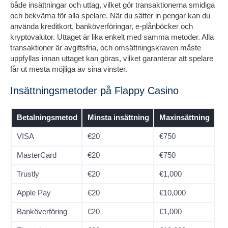
både insättningar och uttag, vilket gör transaktionerna smidiga
och bekväma för alla spelare. När du sätter in pengar kan du
använda kreditkort, banköverföringar, e-plånböcker och
kryptovalutor. Uttaget är lika enkelt med samma metoder. Alla
transaktioner är avgiftsfria, och omsättningskraven måste
uppfyllas innan uttaget kan göras, vilket garanterar att spelare
får ut mesta möjliga av sina vinster.
Insättningsmetoder på Flappy Casino
Betalningsmetod
Minsta insättning
Maxinsättning
VISA
€20
€750
MasterCard
€20
€750
Trustly
€20
€1,000
Apple Pay
€20
€10,000
Banköverföring
€20
€1,000