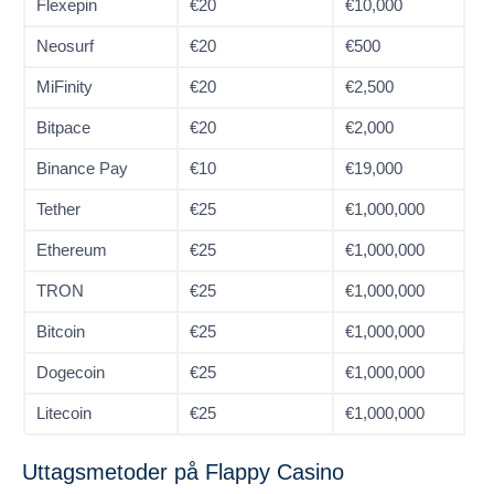
Flexepin
€20
€10,000
Neosurf
€20
€500
MiFinity
€20
€2,500
Bitpace
€20
€2,000
Binance Pay
€10
€19,000
Tether
€25
€1,000,000
Ethereum
€25
€1,000,000
TRON
€25
€1,000,000
Bitcoin
€25
€1,000,000
Dogecoin
€25
€1,000,000
Litecoin
€25
€1,000,000
Uttagsmetoder på Flappy Casino