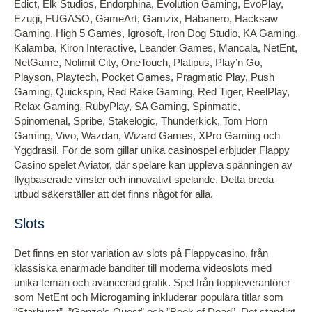
Edict, Elk Studios, Endorphina, Evolution Gaming, EvoPlay,
Ezugi, FUGASO, GameArt, Gamzix, Habanero, Hacksaw
Gaming, High 5 Games, Igrosoft, Iron Dog Studio, KA Gaming,
Kalamba, Kiron Interactive, Leander Games, Mancala, NetEnt,
NetGame, Nolimit City, OneTouch, Platipus, Play’n Go,
Playson, Playtech, Pocket Games, Pragmatic Play, Push
Gaming, Quickspin, Red Rake Gaming, Red Tiger, ReelPlay,
Relax Gaming, RubyPlay, SA Gaming, Spinmatic,
Spinomenal, Spribe, Stakelogic, Thunderkick, Tom Horn
Gaming, Vivo, Wazdan, Wizard Games, XPro Gaming och
Yggdrasil. För de som gillar unika casinospel erbjuder Flappy
Casino spelet Aviator, där spelare kan uppleva spänningen av
flygbaserade vinster och innovativt spelande. Detta breda
utbud säkerställer att det finns något för alla.
Slots
Det finns en stor variation av slots på Flappycasino, från
klassiska enarmade banditer till moderna videoslots med
unika teman och avancerad grafik. Spel från toppleverantörer
som NetEnt och Microgaming inkluderar populära titlar som