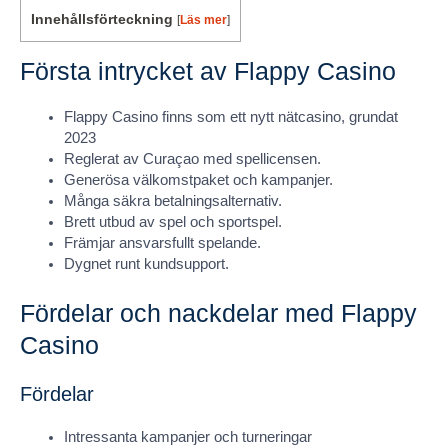
Innehållsförteckning
[
Läs mer
]
Första intrycket av Flappy Casino
Flappy Casino finns som ett nytt nätcasino, grundat
2023
Reglerat av Curaçao med spellicensen.
Generösa välkomstpaket och kampanjer.
Många säkra betalningsalternativ.
Brett utbud av spel och sportspel.
Främjar ansvarsfullt spelande.
Dygnet runt kundsupport.
Fördelar och nackdelar med Flappy
Casino
Fördelar
Intressanta kampanjer och turneringar