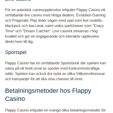
För en autentisk casinoupplevelse erbjuder Flappy Casino ett
omfattande live casino med riktiga dealers. Evolution Gaming
och Pragmatic Play leder vägen med spel som live roulette,
blackjack och baccarat, samt unika spelshower som ”Crazy
Time” och ”Dream Catcher”. Live casinot streamas i hög
kvalitet och ger en engagerande och interaktiv upplevelse
direkt hem till dig.
Sportspel
Flappy Casino har en omfattande Sportsbook där spelare kan
satsa på ett brett urval av sporter med konkurrenskraftiga
odds. Spelare kan också dra nytta av olika Välkomstbonusar
och kampanjer för att öka sina chanser till vinst.
Betalningsmetoder hos Flappy
Casino
Flappy Casino erbjuder en mängd olika betalningsmetoder för