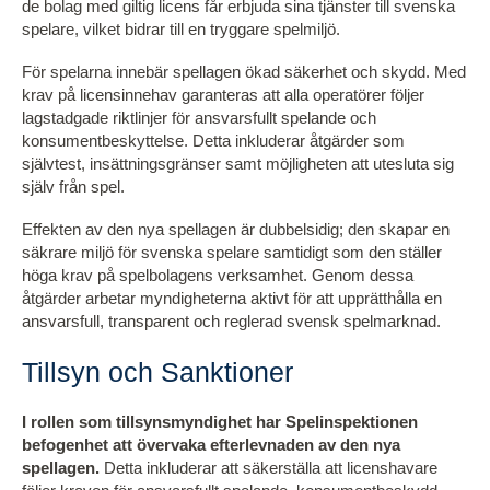
de bolag med giltig licens får erbjuda sina tjänster till svenska
spelare, vilket bidrar till en tryggare spelmiljö.
För spelarna innebär spellagen ökad säkerhet och skydd. Med
krav på licensinnehav garanteras att alla operatörer följer
lagstadgade riktlinjer för ansvarsfullt spelande och
konsumentbeskyttelse. Detta inkluderar åtgärder som
självtest, insättningsgränser samt möjligheten att utesluta sig
själv från spel.
Effekten av den nya spellagen är dubbelsidig; den skapar en
säkrare miljö för svenska spelare samtidigt som den ställer
höga krav på spelbolagens verksamhet. Genom dessa
åtgärder arbetar myndigheterna aktivt för att upprätthålla en
ansvarsfull, transparent och reglerad svensk spelmarknad.
Tillsyn och Sanktioner
I rollen som tillsynsmyndighet har Spelinspektionen
befogenhet att övervaka efterlevnaden av den nya
spellagen.
Detta inkluderar att säkerställa att licenshavare