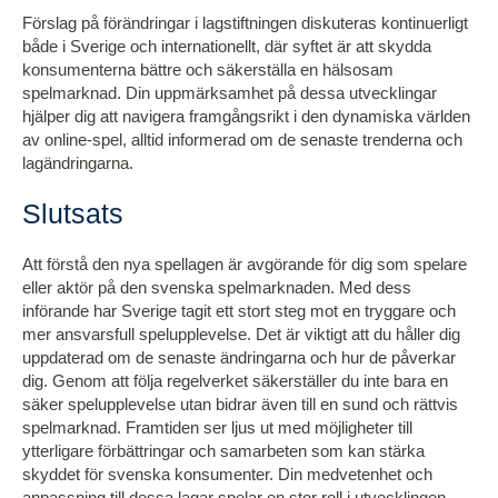
Förslag på förändringar i lagstiftningen diskuteras kontinuerligt
både i Sverige och internationellt, där syftet är att skydda
konsumenterna bättre och säkerställa en hälsosam
spelmarknad. Din uppmärksamhet på dessa utvecklingar
hjälper dig att navigera framgångsrikt i den dynamiska världen
av online-spel, alltid informerad om de senaste trenderna och
lagändringarna.
Slutsats
Att förstå den nya spellagen är avgörande för dig som spelare
eller aktör på den svenska spelmarknaden. Med dess
införande har Sverige tagit ett stort steg mot en tryggare och
mer ansvarsfull spelupplevelse. Det är viktigt att du håller dig
uppdaterad om de senaste ändringarna och hur de påverkar
dig. Genom att följa regelverket säkerställer du inte bara en
säker spelupplevelse utan bidrar även till en sund och rättvis
spelmarknad. Framtiden ser ljus ut med möjligheter till
ytterligare förbättringar och samarbeten som kan stärka
skyddet för svenska konsumenter. Din medvetenhet och
anpassning till dessa lagar spelar en stor roll i utvecklingen