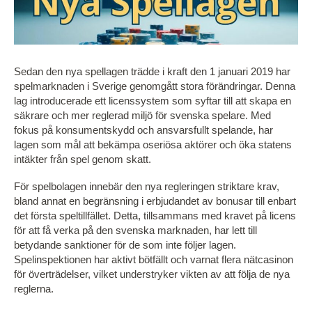
Sedan den nya spellagen trädde i kraft den 1 januari 2019 har
spelmarknaden i Sverige genomgått stora förändringar. Denna
lag introducerade ett licenssystem som syftar till att skapa en
säkrare och mer reglerad miljö för svenska spelare. Med
fokus på konsumentskydd och ansvarsfullt spelande, har
lagen som mål att bekämpa oseriösa aktörer och öka statens
intäkter från spel genom skatt.
För spelbolagen innebär den nya regleringen striktare krav,
bland annat en begränsning i erbjudandet av bonusar till enbart
det första speltillfället. Detta, tillsammans med kravet på licens
för att få verka på den svenska marknaden, har lett till
betydande sanktioner för de som inte följer lagen.
Spelinspektionen har aktivt bötfällt och varnat flera nätcasinon
för överträdelser, vilket understryker vikten av att följa de nya
reglerna.