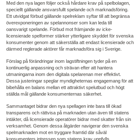
Med den nya lagen följer också hårdare krav på spelbolagen,
speciellt gällande ansvarsfullt spelande och marknadsföring.
Ett utvidgat förbud gällande spelreklam syftar till att begränsa
överexponeringen av spelannonser som kan leda till
oansvarigt spelande. Förbud mot främjande av icke-
licensierade spelformer stärker ytterligare skyddet för svenska
konsumenter genom att säkerställa att endast licensierade och
därmed reglerade aktörer får marknadsföra sig i Sverige.
Förslag på förändringar inom lagstiftningen tyder på en
kontinuerlig anpassning och strävan efter att hantera
utmaningarna inom den digitala spelarenan mer effektivt.
Dessa justeringar speglar myndigheternas engagemang för att
bibehålla en balans mellan ett attraktivt spelutbud och högt
ställda mål gällande konsumenternas säkerhet.
Sammantaget bidrar den nya spellagen inte bara till ökad
transparens och rättvisa på marknaden utan även till statens
intäkter, då licensierade operatörer bidrar med skatter från sin
verksamhet. Genom dessa åtgärder navigerar den svenska
spelmarknaden mot en tryggare framtid där såväl
konsumenters intressen som statens krav uppfylls.