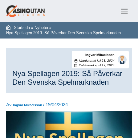
Hoppa
till
Main
innehåll
Menu
Startsida
Nyheter
Nya Spellagen 2019: Så Påverkar Den Svenska Spelmarknaden
Ingvar Mikaelsson
Uppdaterad juli 23, 2024
Publicerad april 19, 2024
Nya Spellagen 2019: Så Påverkar
Den Svenska Spelmarknaden
Av
/
19/04/2024
Ingvar Mikaelsson