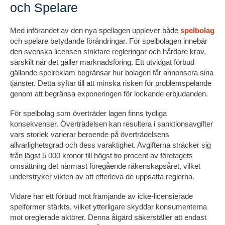
och Spelare
Med införandet av den nya spellagen upplever både
spelbolag
och spelare betydande förändringar. För spelbolagen innebär
den svenska licensen striktare regleringar och hårdare krav,
särskilt när det gäller marknadsföring. Ett utvidgat förbud
gällande spelreklam begränsar hur bolagen får annonsera sina
tjänster. Detta syftar till att minska risken för problemspelande
genom att begränsa exponeringen för lockande erbjudanden.
För spelbolag som överträder lagen finns tydliga
konsekvenser. Överträdelsen kan resultera i sanktionsavgifter
vars storlek varierar beroende på överträdelsens
allvarlighetsgrad och dess varaktighet. Avgifterna sträcker sig
från lägst 5 000 kronor till högst tio procent av företagets
omsättning det närmast föregående räkenskapsåret, vilket
understryker vikten av att efterleva de uppsatta reglerna.
Vidare har ett förbud mot främjande av icke-licensierade
spelformer stärkts, vilket ytterligare skyddar konsumenterna
mot oreglerade aktörer. Denna åtgärd säkerställer att endast