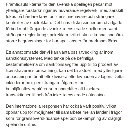
Framtidsutsikterna för den svenska spellagen pekar mot
ytterligare förstärkningar av nuvarande regelverk, med särskilt
fokus på hårdare krav för licensinnehavare och strängare
kontroller av spelreklam. Det finns diskussioner om utvidgade
förbud mot främjande av icke-licensierade spelformer samt
strängare regler kring spelreklam, vilket skulle kunna innebära
större begränsningar för hur speltjänster får marknadsföras.
Ett annat område där vi kan vänta oss utveckling är inom
sanktionssystemet. Med tanke på de befintliga
bestämmelserna om sanktionsavgifter upp till tio procent av
licenshavarens omsättning, kan det bli aktuellt med ytterligare
anpassningar för att effektivisera efterlevnaden av lagen. Detta
inkluderar möjligen strängare åtgärder mot
betaltjänstleverantörer som underlåter att blockera
transaktioner till och från icke-licensierade nätcasino.
Den internationella responsen har också varit positiv, vilket
öppnar upp för möjligheter till samarbete mellan länder i frågor
som rör gränsöverskridande spel och bekämpning av olagligt
spelande online.