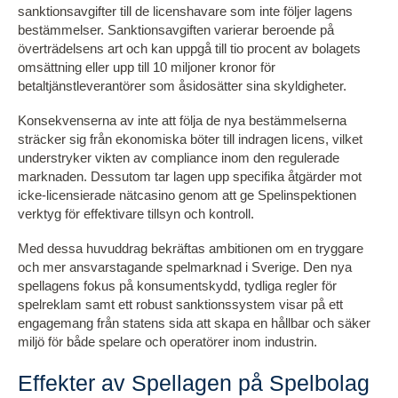
sanktionsavgifter till de licenshavare som inte följer lagens
bestämmelser. Sanktionsavgiften varierar beroende på
överträdelsens art och kan uppgå till tio procent av bolagets
omsättning eller upp till 10 miljoner kronor för
betaltjänstleverantörer som åsidosätter sina skyldigheter.
Konsekvenserna av inte att följa de nya bestämmelserna
sträcker sig från ekonomiska böter till indragen licens, vilket
understryker vikten av compliance inom den regulerade
marknaden. Dessutom tar lagen upp specifika åtgärder mot
icke-licensierade nätcasino genom att ge Spelinspektionen
verktyg för effektivare tillsyn och kontroll.
Med dessa huvuddrag bekräftas ambitionen om en tryggare
och mer ansvarstagande spelmarknad i Sverige. Den nya
spellagens fokus på konsumentskydd, tydliga regler för
spelreklam samt ett robust sanktionssystem visar på ett
engagemang från statens sida att skapa en hållbar och säker
miljö för både spelare och operatörer inom industrin.
Effekter av Spellagen på Spelbolag