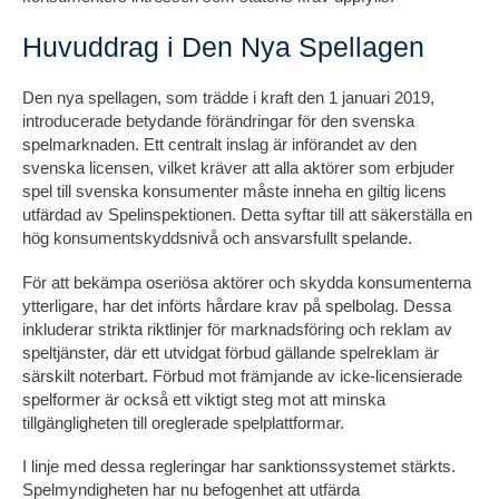
Huvuddrag i Den Nya Spellagen
Den nya spellagen, som trädde i kraft den 1 januari 2019,
introducerade betydande förändringar för den svenska
spelmarknaden. Ett centralt inslag är införandet av den
svenska licensen, vilket kräver att alla aktörer som erbjuder
spel till svenska konsumenter måste inneha en giltig licens
utfärdad av Spelinspektionen. Detta syftar till att säkerställa en
hög konsumentskyddsnivå och ansvarsfullt spelande.
För att bekämpa oseriösa aktörer och skydda konsumenterna
ytterligare, har det införts hårdare krav på spelbolag. Dessa
inkluderar strikta riktlinjer för marknadsföring och reklam av
speltjänster, där ett utvidgat förbud gällande spelreklam är
särskilt noterbart. Förbud mot främjande av icke-licensierade
spelformer är också ett viktigt steg mot att minska
tillgängligheten till oreglerade spelplattformar.
I linje med dessa regleringar har sanktionssystemet stärkts.
Spelmyndigheten har nu befogenhet att utfärda