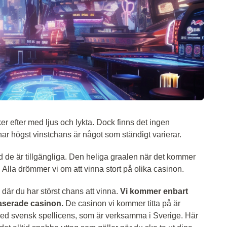
r efter med ljus och lykta. Dock finns det ingen
har högst vinstchans är något som ständigt varierar.
ltid de är tillgängliga. Den heliga graalen när det kommer
. Alla drömmer vi om att vinna stort på olika casinon.
där du har störst chans att vinna.
Vi kommer enbart
baserade casinon.
De casinon vi kommer titta på är
med svensk spellicens, som är verksamma i Sverige. Här