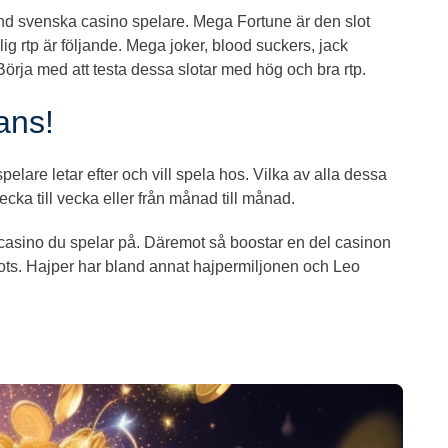
and svenska casino spelare. Mega Fortune är den slot
ig rtp är följande. Mega joker, blood suckers, jack
rja med att testa dessa slotar med hög och bra rtp.
ans!
elare letar efter och vill spela hos. Vilka av alla dessa
cka till vecka eller från månad till månad.
 casino du spelar på. Däremot så boostar en del casinon
ots. Hajper har bland annat hajpermiljonen och Leo