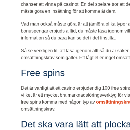
chanser att vinna på casinot. En del spelare tror att de
måste göra en insättning för att komma åt dem.
Vad man också måste göra är att jämföra olika typer 
bonuspengar erbjuds alltid, du måste läsa igenom vill
information så du bara kan se det i det finstilta.
Så se verkligen till att läsa igenom allt så du är säke
omsättningskrav som gäller. Ett lågt eller inget omsättn
Free spins
Det är vanligt att ett casino erbjuder dig 100 free spi
vilket är ett mycket bra marknadsföringsverktyg för vi
free spins komma med någon typ av
omsättningskr
omsättningskrav.
Det ska vara lätt att plocka