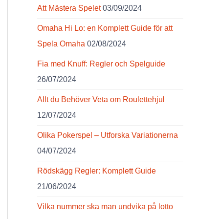
Att Mästera Spelet
03/09/2024
Omaha Hi Lo: en Komplett Guide för att
Spela Omaha
02/08/2024
Fia med Knuff: Regler och Spelguide
26/07/2024
Allt du Behöver Veta om Roulettehjul
12/07/2024
Olika Pokerspel – Utforska Variationerna
04/07/2024
Rödskägg Regler: Komplett Guide
21/06/2024
Vilka nummer ska man undvika på lotto