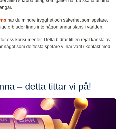
det alltid snabba uttag som gäller när du ska ta ut dina
pengar.
ens
har du mindre trygghet och säkerhet som spelare.
ige erbjuder finns inte någon annanstans i världen.
för oss konsumenter. Detta bidrar till en rejäl känsla av
r något som de flesta spelare vi har varit i kontakt med
a – detta tittar vi på!