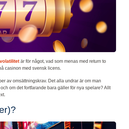
volatilitet
är för något, vad som menas med return to
 på casinon med svensk licens.
per av omsättningskrav. Det alla undrar är om man
och om det fortfarande bara gäller för nya spelare? Allt
xt.
er)?