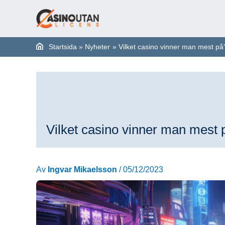
Hoppa
till
innehåll
Startsida
Nyheter
Vilket casino vinner man mest på
Vilket casino vinner man mest 
Av
Ingvar Mikaelsson
/
05/12/2023