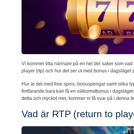
Vi kommer titta närmare på en hel del saker som vad
player (rtp) och hur det ser ut med bonus i dagsläget
Hur är det med free spins, bonuspengar samt olika ty
fortfarande bara kan få en välkomstbonus i dagsläget 
detta och mycket mer, kommer ni få svar på i denna te
Vad är RTP (return to play