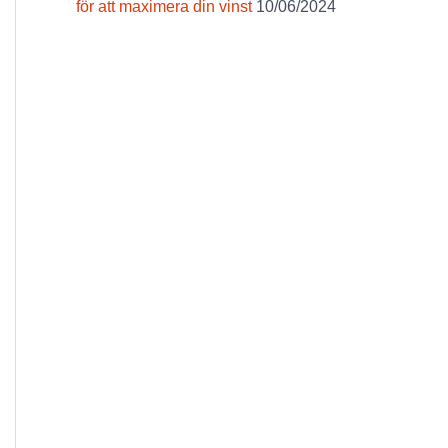
för att maximera din vinst
10/06/2024