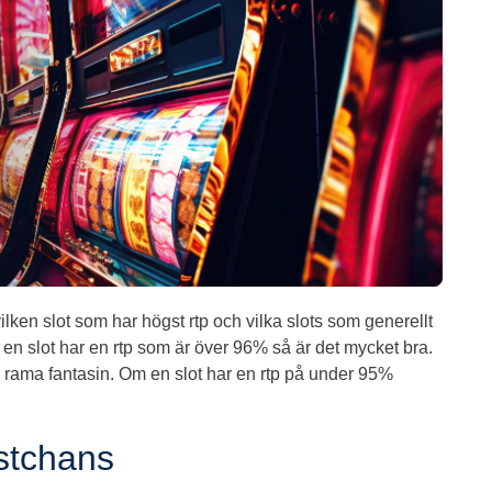
vilken slot som har högst rtp och vilka slots som generellt
m en slot har en rtp som är över 96% så är det mycket bra.
a rama fantasin. Om en slot har en rtp på under 95%
stchans