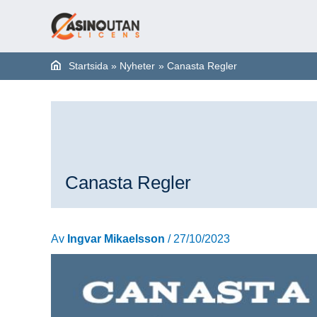
Hoppa
till
innehåll
Startsida
Nyheter
Canasta Regler
Canasta Regler
Av
Ingvar Mikaelsson
/
27/10/2023