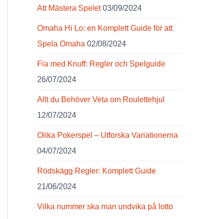
Att Mästera Spelet
03/09/2024
Omaha Hi Lo: en Komplett Guide för att
Spela Omaha
02/08/2024
Fia med Knuff: Regler och Spelguide
26/07/2024
Allt du Behöver Veta om Roulettehjul
12/07/2024
Olika Pokerspel – Utforska Variationerna
04/07/2024
Rödskägg Regler: Komplett Guide
21/06/2024
Vilka nummer ska man undvika på lotto