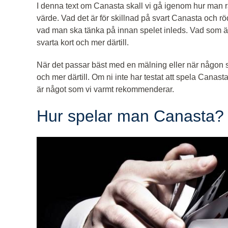
I denna text om Canasta skall vi gå igenom hur man rä
värde. Vad det är för skillnad på svart Canasta och r
vad man ska tänka på innan spelet inleds. Vad som är
svarta kort och mer därtill.
När det passar bäst med en mälning eller när någon 
och mer därtill. Om ni inte har testat att spela Canasta
är något som vi varmt rekommenderar.
Hur spelar man Canasta?