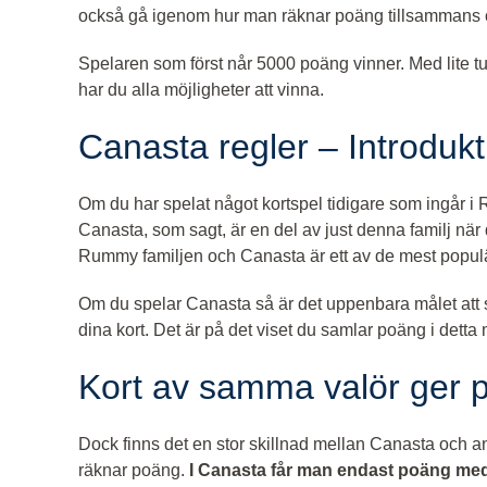
också gå igenom hur man räknar poäng tillsammans o
Spelaren som först når 5000 poäng vinner. Med lite tu
har du alla möjligheter att vinna.
Canasta regler – Introdukt
Om du har spelat något kortspel tidigare som ingår i 
Canasta, som sagt, är en del av just denna familj när 
Rummy familjen och Canasta är ett av de mest popul
Om du spelar Canasta så är det uppenbara målet att
dina kort. Det är på det viset du samlar poäng i detta
Kort av samma valör ger 
Dock finns det en stor skillnad mellan Canasta och 
räknar poäng.
I Canasta får man endast poäng med