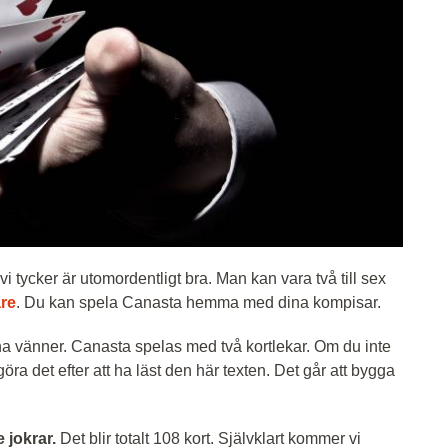
 tycker är utomordentligt bra. Man kan vara två till sex
are
. Du kan spela Canasta hemma med dina kompisar.
ina vänner. Canasta spelas med två kortlekar. Om du inte
ra det efter att ha läst den här texten. Det går att bygga
 jokrar.
Det blir totalt 108 kort. Självklart kommer vi